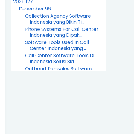
2025
127
Desember
96
Collection Agency Software
Indonesia yang Bikin Ti...
Phone Systems For Call Center
Indonesia yang Dipak...
Software Tools Used In Call
Center Indonesia yang ...
Call Center Software Tools Di
Indonesia Solusi Sia...
Outbond Telesales Software
Indonesia Untuk Tim Tel...
Call Center Software Indonesia
Systems Inbound Dan...
Call Center Software For
Financial Services Indone...
Software Tools Used In Call
Center Indonesia CRM C...
Software For Call Center Agents
Indonesia Dipercay...